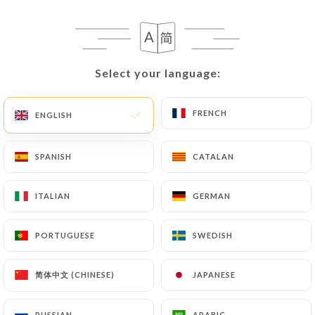
L’histoire de
Bes’cakes
, c’est celle d’un
Select your language:
Select your language:
duo aussi complice que complémentaire
: une sœur passionnée de pâtisserie,
FRENCH
FRENCH
diplômée et inspirée par la gourmandise
ENGLISH
ENGLISH
anglo-saxonne… et un frère
débrouillard, inventif, toujours prêt à
SPANISH
SPANISH
CATALAN
CATALAN
dégainer la bonne idée ou à réparer ce
qui ne fonctionne plus. Elle crée, il
ITALIAN
ITALIAN
GERMAN
GERMAN
optimise. Elle fouette, il réfléchit.
PORTUGUESE
PORTUGUESE
SWEDISH
SWEDISH
Ensemble, ils ont donné vie à un lieu à
leur image : gourmand, chaleureux et
简体中文 (CHINESE)
简体中文 (CHINESE)
JAPANESE
JAPANESE
sincère.
RUSSIAN
RUSSIAN
ARABIC
ARABIC