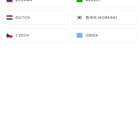
Tout a commencé avec des cookies. Des
한국어 (KOREAN)
한국어 (KOREAN)
DUTCH
DUTCH
vrais. Moelleux, généreux, presque
indécents. Puis les brownies sont
CZECH
CZECH
GREEK
GREEK
arrivés, suivis de près par un banana
bread à tomber, et bien d’autres
douceurs maison qui changent au fil de
l’inspiration.
Mais Bes’cakes, ce n’est pas qu’une
vitrine de douceurs. C’est aussi un
coffee shop de quartier, où l’on vient
prendre un petit déjeuner à la
française, savourer des pancakes fluffy,