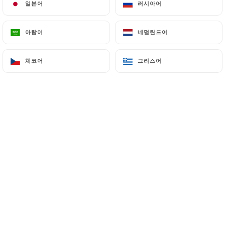
일본어
일본어
러시아어
러시아어
Tout a commencé avec des cookies. Des
아랍어
아랍어
네덜란드어
네덜란드어
vrais. Moelleux, généreux, presque
indécents. Puis les brownies sont
체코어
체코어
그리스어
그리스어
arrivés, suivis de près par un banana
bread à tomber, et bien d’autres
douceurs maison qui changent au fil de
l’inspiration.
Mais Bes’cakes, ce n’est pas qu’une
vitrine de douceurs. C’est aussi un
coffee shop de quartier, où l’on vient
prendre un petit déjeuner à la
française, savourer des pancakes fluffy,