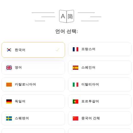
L’histoire de
Bes’cakes
, c’est celle d’un
언어 선택:
언어 선택:
duo aussi complice que complémentaire
: une sœur passionnée de pâtisserie,
프랑스어
프랑스어
diplômée et inspirée par la gourmandise
한국어
한국어
anglo-saxonne… et un frère
débrouillard, inventif, toujours prêt à
영어
영어
스페인어
스페인어
dégainer la bonne idée ou à réparer ce
qui ne fonctionne plus. Elle crée, il
카탈로니아어
카탈로니아어
이탈리아어
이탈리아어
optimise. Elle fouette, il réfléchit.
Ensemble, ils ont donné vie à un lieu à
독일어
독일어
포르투갈어
포르투갈어
leur image : gourmand, chaleureux et
sincère.
스웨덴어
스웨덴어
중국어 간체
중국어 간체