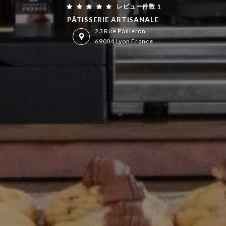
レビュー件数 1
PÂTISSERIE ARTISANALE
23 Rue Pailleron
69004 Lyon France