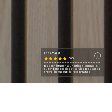
zoe r.の評価
5/5
très bon brunch à un prix raisonnable,
super bons cookies et service très sympa
! merci beaucoup, je recommande