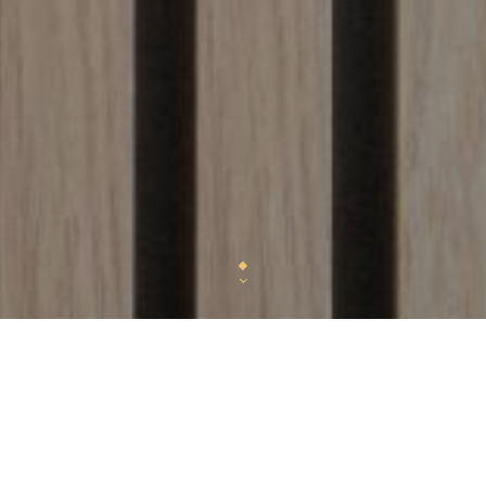
L’histoire de
Bes’cakes
, c’est celle d’un duo aussi
une sœur passionnée de pâtisserie, diplômée et insp