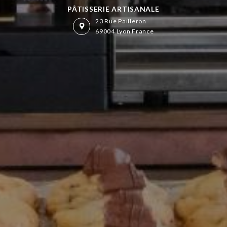
PÂTISSERIE ARTISANALE
23 Rue Pailleron
69004 Lyon France