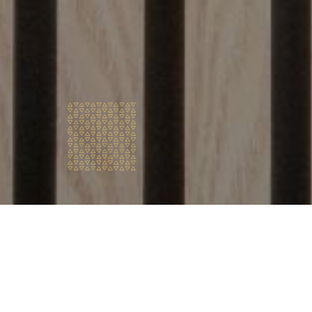
Vilka är
vi?