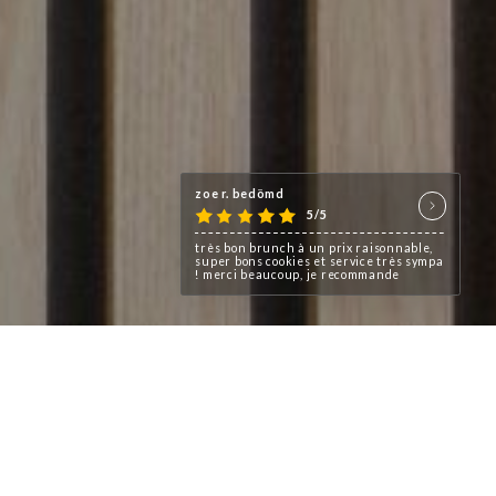
zoe r. bedömd
5/5
très bon brunch à un prix raisonnable,
super bons cookies et service très sympa
! merci beaucoup, je recommande
 complice que complémentaire :
irée par la gourmandise anglo-