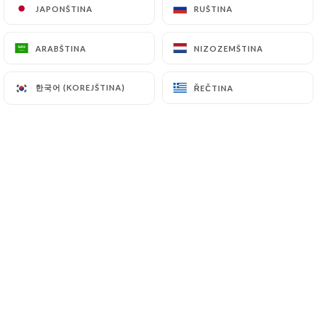
JAPONŠTINA
JAPONŠTINA
RUŠTINA
RUŠTINA
Tout a commencé avec des cookies. Des
ARABŠTINA
ARABŠTINA
NIZOZEMŠTINA
NIZOZEMŠTINA
vrais. Moelleux, généreux, presque
indécents. Puis les brownies sont
한국어 (KOREJŠTINA)
한국어 (KOREJŠTINA)
ŘEČTINA
ŘEČTINA
arrivés, suivis de près par un banana
bread à tomber, et bien d’autres
douceurs maison qui changent au fil de
l’inspiration.
Mais Bes’cakes, ce n’est pas qu’une
vitrine de douceurs. C’est aussi un
coffee shop de quartier, où l’on vient
prendre un petit déjeuner à la
française, savourer des pancakes fluffy,