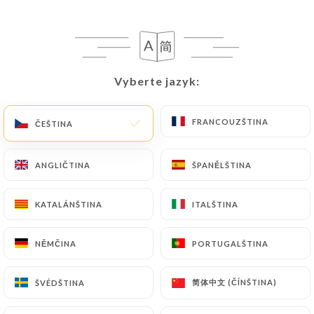
L’histoire de
Bes’cakes
, c’est celle d’un
duo aussi complice que complémentaire
Vyberte jazyk:
Vyberte jazyk:
: une sœur passionnée de pâtisserie,
diplômée et inspirée par la gourmandise
FRANCOUZŠTINA
FRANCOUZŠTINA
ČEŠTINA
ČEŠTINA
anglo-saxonne… et un frère
débrouillard, inventif, toujours prêt à
ANGLIČTINA
ANGLIČTINA
ŠPANĚLŠTINA
ŠPANĚLŠTINA
dégainer la bonne idée ou à réparer ce
qui ne fonctionne plus. Elle crée, il
KATALÁNŠTINA
KATALÁNŠTINA
ITALŠTINA
ITALŠTINA
optimise. Elle fouette, il réfléchit.
Ensemble, ils ont donné vie à un lieu à
NĚMČINA
NĚMČINA
PORTUGALŠTINA
PORTUGALŠTINA
leur image : gourmand, chaleureux et
sincère.
简体中文 (ČÍNŠTINA)
简体中文 (ČÍNŠTINA)
ŠVÉDŠTINA
ŠVÉDŠTINA