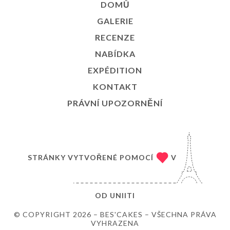
DOMŮ
GALERIE
RECENZE
NABÍDKA
EXPÉDITION
KONTAKT
PRÁVNÍ UPOZORNĚNÍ
STRÁNKY VYTVOŘENÉ POMOCÍ
V
OD
UNIITI
© COPYRIGHT 2026 – BES'CAKES – VŠECHNA PRÁVA
VYHRAZENA