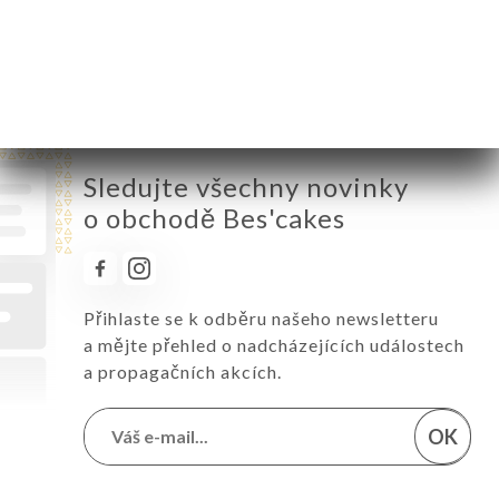
Sobota
10:00-18:00
Neděle
10:00-18:00
Sledujte všechny novinky
o obchodě Bes'cakes
Přihlaste se k odběru našeho newsletteru
a mějte přehled o nadcházejících událostech
a propagačních akcích.
OK